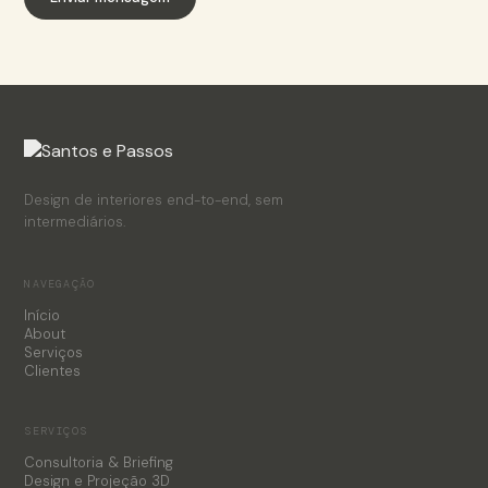
Design de interiores end-to-end, sem
intermediários.
NAVEGAÇÃO
Início
About
Serviços
Clientes
SERVIÇOS
Consultoria & Briefing
Design e Projeção 3D