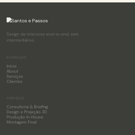
Design de interiores end-to-end, sem
intermediários.
NAVEGAÇÃO
Início
About
Serviços
Clientes
SERVIÇOS
Consultoria & Briefing
Design e Projeção 3D
Produção In-House
Montagem Final